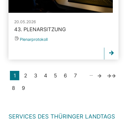
20.05.2026
43. PLENARSITZUNG
Plenarprotokoll
…
1
2
3
4
5
6
7
8
9
SERVICES DES THÜRINGER LANDTAGS