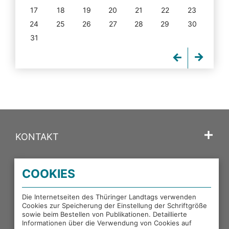
17
18
19
20
21
22
23
24
25
26
27
28
29
30
31
KONTAKT
SPRACHE
COOKIES
PORTALE DES THÜRINGER LANDTAGS
Die Internetseiten des Thüringer Landtags verwenden
Cookies zur Speicherung der Einstellung der Schriftgröße
sowie beim Bestellen von Publikationen. Detaillierte
EXTERNE LINKS
Informationen über die Verwendung von Cookies auf