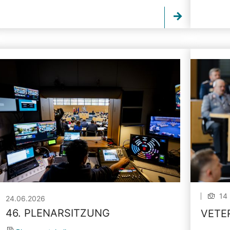
14 
24.06.2026
46. PLENARSITZUNG
VETE