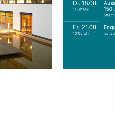
Di. 18.08.
Auss
150 
11:00 Uhr
öffentl
Fr. 21.08.
Enqu
10:00 Uhr
nicht ö