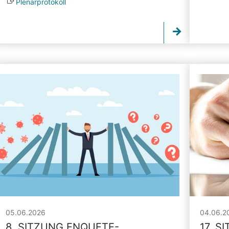
Plenarprotokoll
05.06.2026
04.06.2
8. SITZUNG ENQUETE-
17. S