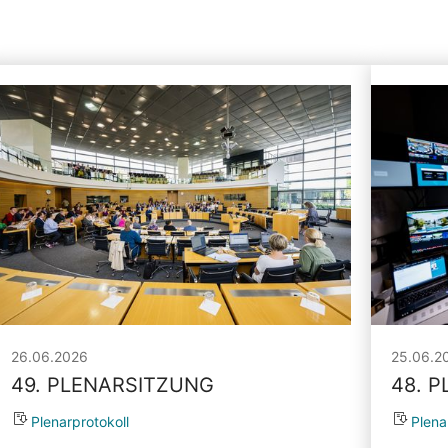
26.06.2026
25.06.2
49. PLENARSITZUNG
48. 
Plenarprotokoll
Plena