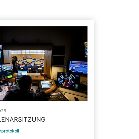
026
PLENARSITZUNG
rprotokoll