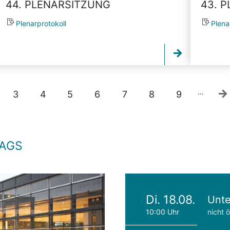
44. PLENARSITZUNG
43. 
Plenarprotokoll
Plena
…
3
4
5
6
7
8
9
TAGS
Di. 18.08.
Unte
10:00 Uhr
nicht ö