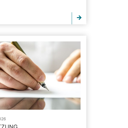
026
ITZUNG