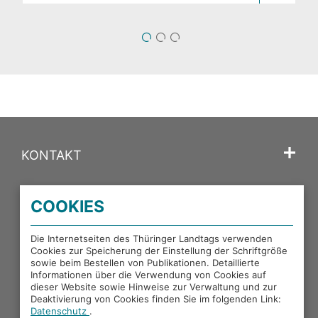
1
2
3
KONTAKT
SPRACHE
COOKIES
PORTALE DES THÜRINGER LANDTAGS
Die Internetseiten des Thüringer Landtags verwenden
Cookies zur Speicherung der Einstellung der Schriftgröße
sowie beim Bestellen von Publikationen. Detaillierte
EXTERNE LINKS
Informationen über die Verwendung von Cookies auf
dieser Website sowie Hinweise zur Verwaltung und zur
Deaktivierung von Cookies finden Sie im folgenden Link:
Datenschutz
.