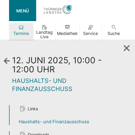
MENÜ
Landtag
Termine
Mediathek
Service
Suche
Live
12. JUNI 2025, 10:00 -
Zurück
zur
12:00 UHR
Wochenansicht
HAUSHALTS- UND
FINANZAUSSCHUSS
Links
TAG DER
OFFENEN TÜR
Haushalts- und Finanzausschuss
Downloads