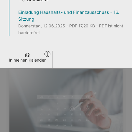
Einladung Haushalts- und Finanzausschuss - 16.
1
2
3
Sitzung
Donnerstag, 12.06.2025 - PDF 17,20 KB - PDF ist nicht
barrierefrei
Seite teilen
ENTDECKEN
PERSONEN
LANDTAG LIVE
PRESSE
VERANSTALTUNGEN
In meinen Kalender