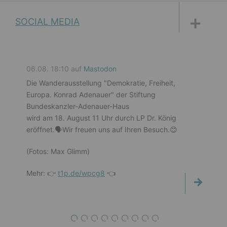
DISKUSSIONSFORUM
PETITIONEN
PARLAMENTS­DOKUMENTATION
MEDIATHEK
SOCIAL MEDIA
06.08. 18:10 auf
Mastodon
Die Wanderausstellung "Demokratie, Freiheit,
Europa. Konrad Adenauer" der Stiftung
Bundeskanzler-Adenauer-Haus
wird am 18. August 11 Uhr durch LP Dr. König
eröffnet.🗣️Wir freuen uns auf Ihren Besuch.😊
(Fotos: Max Glimm)
Mehr: 👉
t1p.de/wpcg8
👈
1
2
3
4
5
6
7
8
9