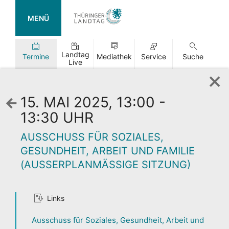
MENÜ
Landtag
Termine
Mediathek
Service
Suche
Live
15. MAI 2025, 13:00 -
Zurück
zur
13:30 UHR
Wochenansicht
AUSSCHUSS FÜR SOZIALES,
GESUNDHEIT, ARBEIT UND FAMILIE
(AUSSERPLANMÄSSIGE SITZUNG)
TAG DER
Links
OFFENEN TÜR
Ausschuss für Soziales, Gesundheit, Arbeit und