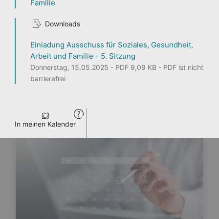
Familie
1
2
3
Downloads
Einladung Ausschuss für Soziales, Gesundheit,
Arbeit und Familie - 5. Sitzung
Donnerstag, 15.05.2025 - PDF 9,09 KB - PDF ist nicht
Seite teilen
barrierefrei
ENTDECKEN
PERSONEN
LANDTAG LIVE
PRESSE
VERANSTALTUNGEN
In meinen Kalender