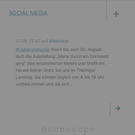
DISKUSSIONSFORUM
PETITIONEN
PARLAMENTS­DOKUMENTATION
MEDIATHEK
SOCIAL MEDIA
07.08. 15:47 auf
Mastodon
#
Lieblingsstücke
: Noch bis zum 30. August
läuft die Ausstellung „Maria durch ein Dornwald
ging“ des renommierten Malers und Grafikers
Harald Reiner Gratz bei uns im Thüringer
Landtag. Sie können täglich von 8 bis 18 Uhr
vorbeikommen und sie sich…
1
2
3
4
5
6
7
8
9