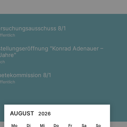
rsuchungsausschuss 8/1
ffentlich
tellungseröffnung "Konrad Adenauer –
Jahre"
ich
etekommission 8/1
ffentlich
AUGUST
2026
Mo
Di
Mi
Do
Fr
Sa
So