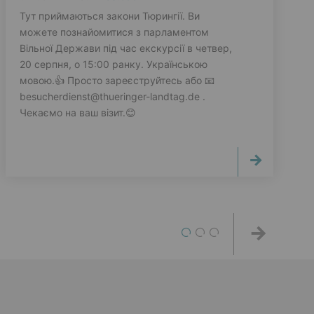
Тут приймаються закони Тюрингії. Ви
можете познайомитися з парламентом
Вільної Держави під час екскурсії в четвер,
20 серпня, о 15:00 ранку. Українською
мовою.👍 Просто зареєструйтесь або 📧
besucherdienst@thueringer-landtag.de .
Чекаємо на ваш візит.😊
1
2
3
Weiter