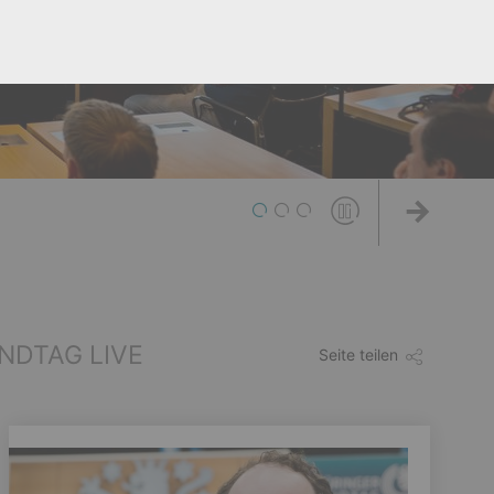
1
2
3
Weiter
NDTAG LIVE
Seite teilen