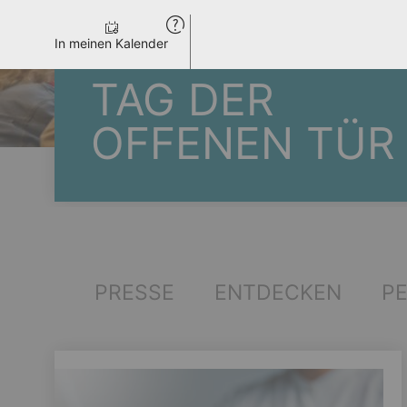
In meinen Kalender
TAG DER
OFFENEN TÜR
PRESSE
ENTDECKEN
P