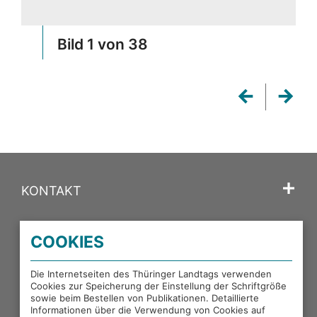
Bild 1 von 38
Zurück
Weite
KONTAKT
SPRACHE
COOKIES
PORTALE DES THÜRINGER LANDTAGS
Die Internetseiten des Thüringer Landtags verwenden
Cookies zur Speicherung der Einstellung der Schriftgröße
sowie beim Bestellen von Publikationen. Detaillierte
EXTERNE LINKS
Informationen über die Verwendung von Cookies auf