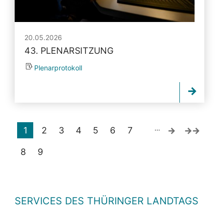
20.05.2026
43. PLENARSITZUNG
Plenarprotokoll
…
1
2
3
4
5
6
7
8
9
SERVICES DES THÜRINGER LANDTAGS