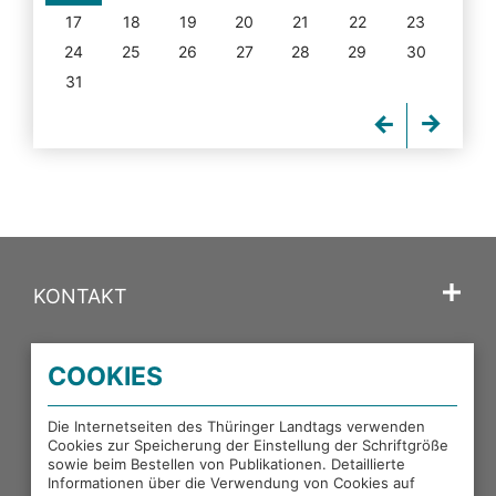
17
18
19
20
21
22
23
24
25
26
27
28
29
30
31
KONTAKT
SPRACHE
COOKIES
PORTALE DES THÜRINGER LANDTAGS
Die Internetseiten des Thüringer Landtags verwenden
Cookies zur Speicherung der Einstellung der Schriftgröße
sowie beim Bestellen von Publikationen. Detaillierte
EXTERNE LINKS
Informationen über die Verwendung von Cookies auf