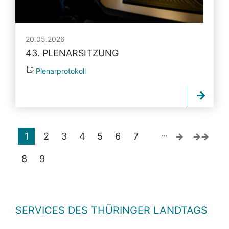
20.05.2026
43. PLENARSITZUNG
Plenarprotokoll
…
1
2
3
4
5
6
7
8
9
SERVICES DES THÜRINGER LANDTAGS