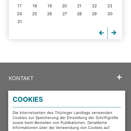
17
18
19
20
21
22
23
24
25
26
27
28
29
30
31
KONTAKT
SPRACHE
COOKIES
PORTALE DES THÜRINGER LANDTAGS
Die Internetseiten des Thüringer Landtags verwenden
Cookies zur Speicherung der Einstellung der Schriftgröße
sowie beim Bestellen von Publikationen. Detaillierte
EXTERNE LINKS
Informationen über die Verwendung von Cookies auf