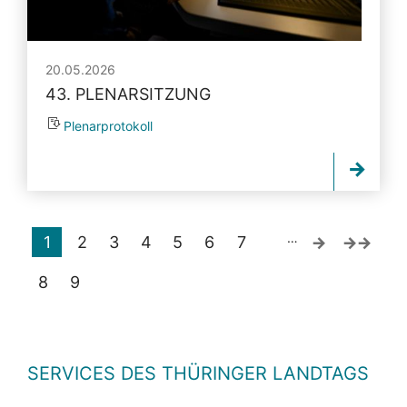
20.05.2026
43. PLENARSITZUNG
Plenarprotokoll
…
1
2
3
4
5
6
7
8
9
SERVICES DES THÜRINGER LANDTAGS