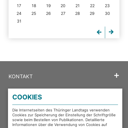
17
18
19
20
21
22
23
24
25
26
27
28
29
30
31
KONTAKT
SPRACHE
COOKIES
PORTALE DES THÜRINGER LANDTAGS
Die Internetseiten des Thüringer Landtags verwenden
Cookies zur Speicherung der Einstellung der Schriftgröße
sowie beim Bestellen von Publikationen. Detaillierte
EXTERNE LINKS
Informationen über die Verwendung von Cookies auf