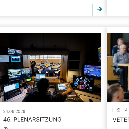
14 
24.06.2026
46. PLENARSITZUNG
VETE