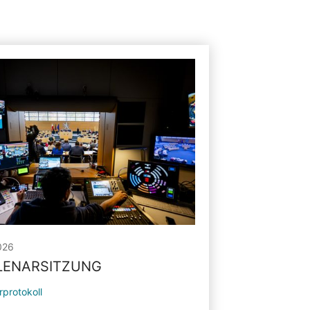
026
PLENARSITZUNG
rprotokoll