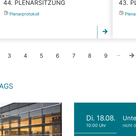
44. PLENARSITZUNG
43. 
Plenarprotokoll
Plena
…
3
4
5
6
7
8
9
TAGS
Di. 18.08.
Unte
10:00 Uhr
nicht ö