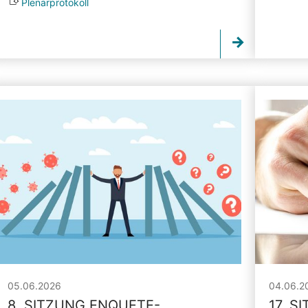
Plenarprotokoll
05.06.2026
04.06.2
8. SITZUNG ENQUETE-
17. S