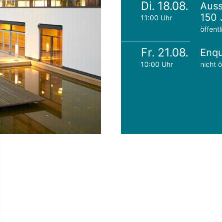
Di. 18.08.
Auss
150 
11:00 Uhr
öffentl
Fr. 21.08.
Enqu
10:00 Uhr
nicht ö