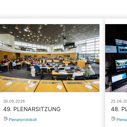
26.06.2026
25.06.2
49. PLENARSITZUNG
48. 
Plenarprotokoll
Plena