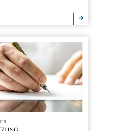
026
ITZUNG