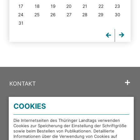
17
18
19
20
21
22
23
24
25
26
27
28
29
30
31
KONTAKT
SPRACHE
COOKIES
PORTALE DES THÜRINGER LANDTAGS
Die Internetseiten des Thüringer Landtags verwenden
Cookies zur Speicherung der Einstellung der Schriftgröße
sowie beim Bestellen von Publikationen. Detaillierte
EXTERNE LINKS
Informationen über die Verwendung von Cookies auf