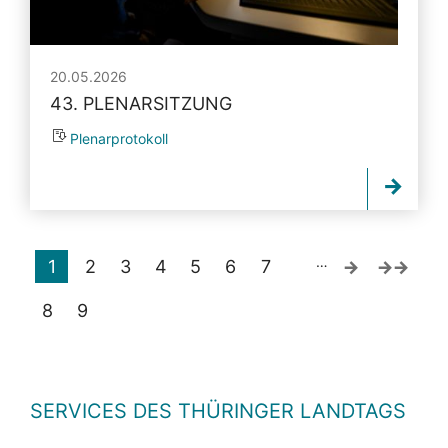
20.05.2026
43. PLENARSITZUNG
Plenarprotokoll
…
1
2
3
4
5
6
7
8
9
SERVICES DES THÜRINGER LANDTAGS