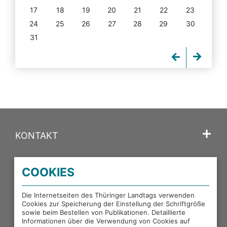
17
18
19
20
21
22
23
24
25
26
27
28
29
30
31
KONTAKT
SPRACHE
COOKIES
PORTALE DES THÜRINGER LANDTAGS
Die Internetseiten des Thüringer Landtags verwenden
Cookies zur Speicherung der Einstellung der Schriftgröße
sowie beim Bestellen von Publikationen. Detaillierte
EXTERNE LINKS
Informationen über die Verwendung von Cookies auf