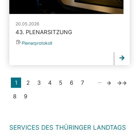
20.05.2026
43. PLENARSITZUNG
Plenarprotokoll
…
1
2
3
4
5
6
7
8
9
SERVICES DES THÜRINGER LANDTAGS