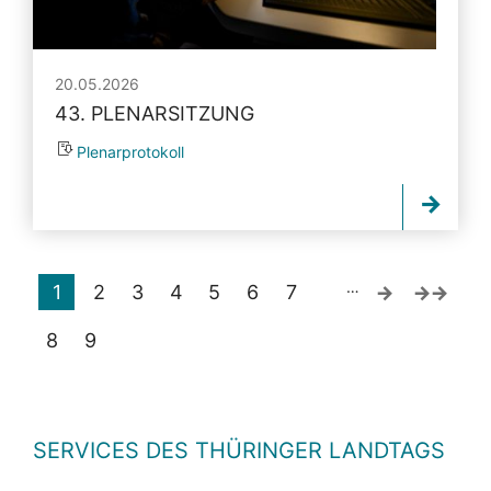
20.05.2026
43. PLENARSITZUNG
Plenarprotokoll
…
1
2
3
4
5
6
7
8
9
SERVICES DES THÜRINGER LANDTAGS