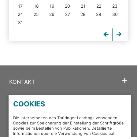
17
18
19
20
21
22
23
24
25
26
27
28
29
30
31
KONTAKT
SPRACHE
COOKIES
PORTALE DES THÜRINGER LANDTAGS
Die Internetseiten des Thüringer Landtags verwenden
Cookies zur Speicherung der Einstellung der Schriftgröße
sowie beim Bestellen von Publikationen. Detaillierte
EXTERNE LINKS
Informationen über die Verwendung von Cookies auf