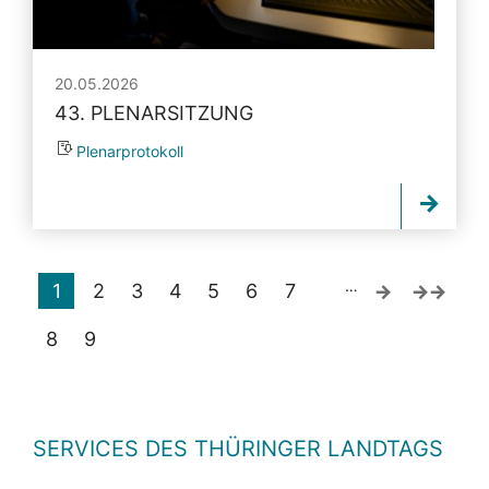
20.05.2026
43. PLENARSITZUNG
Plenarprotokoll
…
1
2
3
4
5
6
7
8
9
SERVICES DES THÜRINGER LANDTAGS