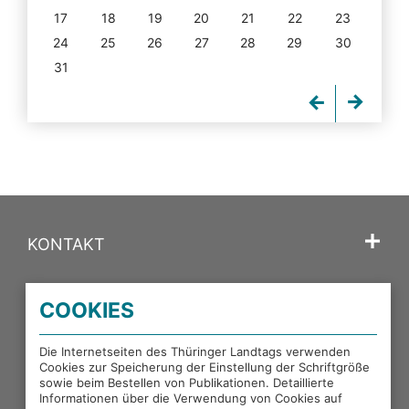
17
18
19
20
21
22
23
24
25
26
27
28
29
30
31
KONTAKT
SPRACHE
COOKIES
PORTALE DES THÜRINGER LANDTAGS
Die Internetseiten des Thüringer Landtags verwenden
Cookies zur Speicherung der Einstellung der Schriftgröße
sowie beim Bestellen von Publikationen. Detaillierte
EXTERNE LINKS
Informationen über die Verwendung von Cookies auf