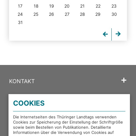
17
18
19
20
21
22
23
24
25
26
27
28
29
30
31
KONTAKT
SPRACHE
COOKIES
PORTALE DES THÜRINGER LANDTAGS
Die Internetseiten des Thüringer Landtags verwenden
Cookies zur Speicherung der Einstellung der Schriftgröße
sowie beim Bestellen von Publikationen. Detaillierte
EXTERNE LINKS
Informationen über die Verwendung von Cookies auf