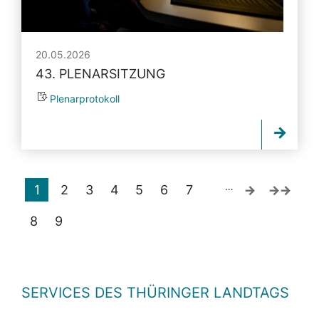
20.05.2026
43. PLENARSITZUNG
Plenarprotokoll
…
1
2
3
4
5
6
7
8
9
SERVICES DES THÜRINGER LANDTAGS