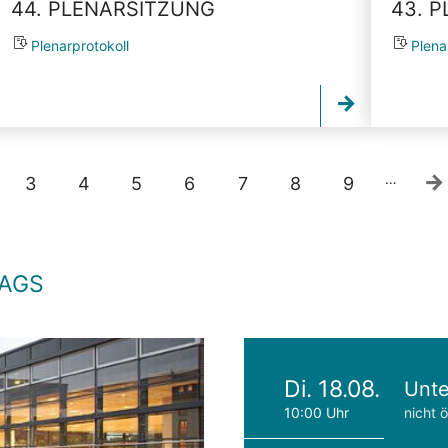
44. PLENARSITZUNG
43. 
Plenarprotokoll
Plena
…
3
4
5
6
7
8
9
TAGS
Di. 18.08.
Unte
10:00 Uhr
nicht ö