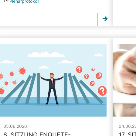
Plenarprotokoll
05.06.2026
04.06.2
8. SITZUNG ENQUETE-
17. S