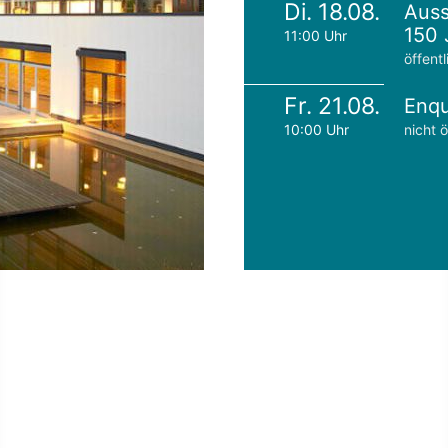
Di. 18.08.
Auss
150 
11:00 Uhr
öffentl
Fr. 21.08.
Enqu
10:00 Uhr
nicht ö