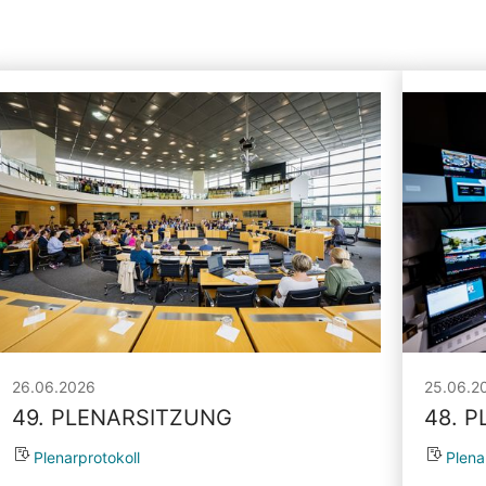
26.06.2026
25.06.2
49. PLENARSITZUNG
48. 
Plenarprotokoll
Plena