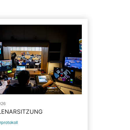
026
PLENARSITZUNG
rprotokoll