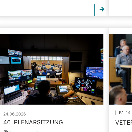
14 
24.06.2026
46. PLENARSITZUNG
VETE