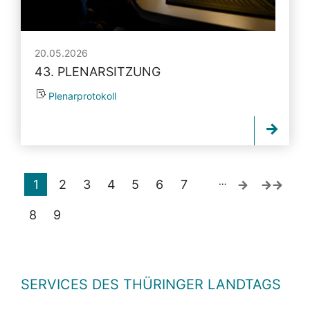
20.05.2026
43. PLENARSITZUNG
Plenarprotokoll
…
1
2
3
4
5
6
7
8
9
SERVICES DES THÜRINGER LANDTAGS