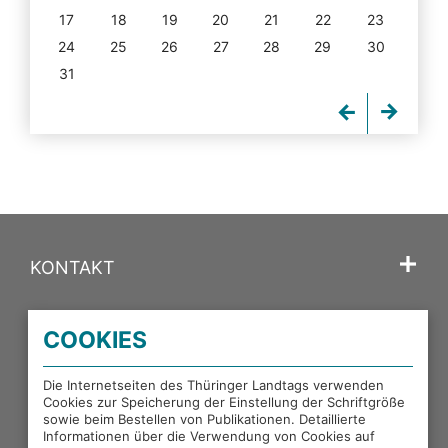
17
18
19
20
21
22
23
24
25
26
27
28
29
30
31
KONTAKT
SPRACHE
COOKIES
PORTALE DES THÜRINGER LANDTAGS
Die Internetseiten des Thüringer Landtags verwenden
Cookies zur Speicherung der Einstellung der Schriftgröße
sowie beim Bestellen von Publikationen. Detaillierte
EXTERNE LINKS
Informationen über die Verwendung von Cookies auf