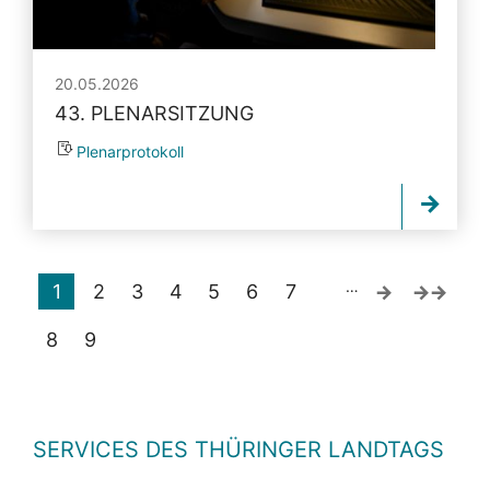
20.05.2026
43. PLENARSITZUNG
Plenarprotokoll
…
1
2
3
4
5
6
7
8
9
SERVICES DES THÜRINGER LANDTAGS