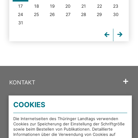
17
18
19
20
21
22
23
24
25
26
27
28
29
30
31
KONTAKT
SPRACHE
COOKIES
PORTALE DES THÜRINGER LANDTAGS
Die Internetseiten des Thüringer Landtags verwenden
Cookies zur Speicherung der Einstellung der Schriftgröße
sowie beim Bestellen von Publikationen. Detaillierte
EXTERNE LINKS
Informationen über die Verwendung von Cookies auf