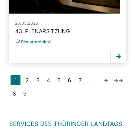
20.05.2026
43. PLENARSITZUNG
Plenarprotokoll
…
1
2
3
4
5
6
7
8
9
SERVICES DES THÜRINGER LANDTAGS