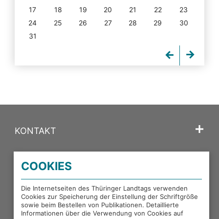
17
18
19
20
21
22
23
24
25
26
27
28
29
30
31
KONTAKT
SPRACHE
COOKIES
PORTALE DES THÜRINGER LANDTAGS
Die Internetseiten des Thüringer Landtags verwenden
Cookies zur Speicherung der Einstellung der Schriftgröße
sowie beim Bestellen von Publikationen. Detaillierte
EXTERNE LINKS
Informationen über die Verwendung von Cookies auf