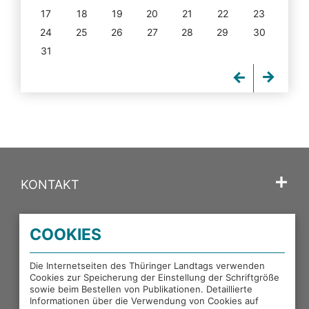
17
18
19
20
21
22
23
24
25
26
27
28
29
30
31
KONTAKT
SPRACHE
COOKIES
PORTALE DES THÜRINGER LANDTAGS
Die Internetseiten des Thüringer Landtags verwenden
Cookies zur Speicherung der Einstellung der Schriftgröße
sowie beim Bestellen von Publikationen. Detaillierte
EXTERNE LINKS
Informationen über die Verwendung von Cookies auf