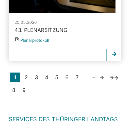
20.05.2026
43. PLENARSITZUNG
Plenarprotokoll
…
1
2
3
4
5
6
7
8
9
SERVICES DES THÜRINGER LANDTAGS