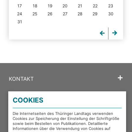
17
18
19
20
21
22
23
24
25
26
27
28
29
30
31
KONTAKT
SPRACHE
COOKIES
PORTALE DES THÜRINGER LANDTAGS
Die Internetseiten des Thüringer Landtags verwenden
Cookies zur Speicherung der Einstellung der Schriftgröße
sowie beim Bestellen von Publikationen. Detaillierte
EXTERNE LINKS
Informationen über die Verwendung von Cookies auf