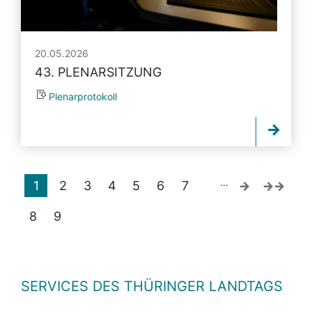
20.05.2026
43. PLENARSITZUNG
Plenarprotokoll
…
1
2
3
4
5
6
7
8
9
SERVICES DES THÜRINGER LANDTAGS