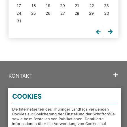
17
18
19
20
21
22
23
24
25
26
27
28
29
30
31
KONTAKT
SPRACHE
COOKIES
PORTALE DES THÜRINGER LANDTAGS
Die Internetseiten des Thüringer Landtags verwenden
Cookies zur Speicherung der Einstellung der Schriftgröße
sowie beim Bestellen von Publikationen. Detaillierte
EXTERNE LINKS
Informationen über die Verwendung von Cookies auf