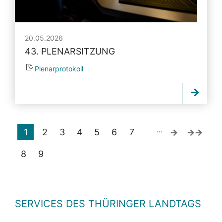
20.05.2026
43. PLENARSITZUNG
Plenarprotokoll
…
1
2
3
4
5
6
7
8
9
SERVICES DES THÜRINGER LANDTAGS