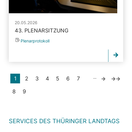
20.05.2026
43. PLENARSITZUNG
Plenarprotokoll
…
1
2
3
4
5
6
7
8
9
SERVICES DES THÜRINGER LANDTAGS