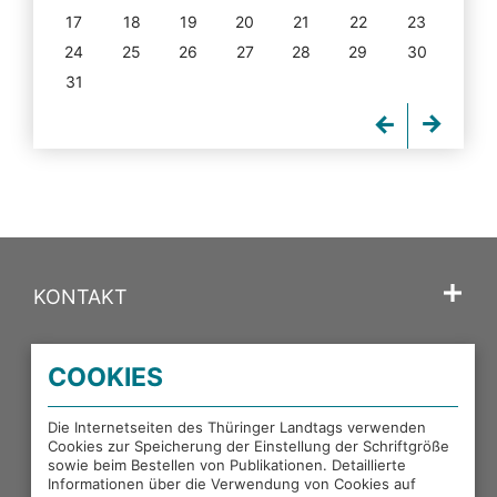
17
18
19
20
21
22
23
24
25
26
27
28
29
30
31
KONTAKT
SPRACHE
COOKIES
PORTALE DES THÜRINGER LANDTAGS
Die Internetseiten des Thüringer Landtags verwenden
Cookies zur Speicherung der Einstellung der Schriftgröße
sowie beim Bestellen von Publikationen. Detaillierte
EXTERNE LINKS
Informationen über die Verwendung von Cookies auf