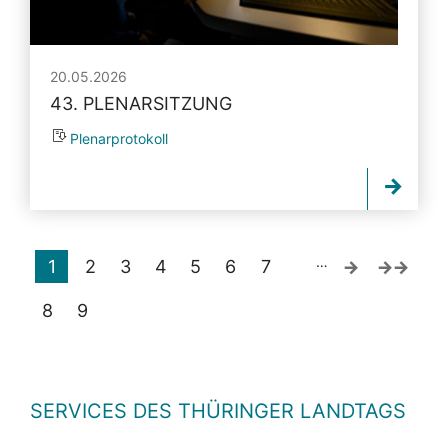
20.05.2026
43. PLENARSITZUNG
Plenarprotokoll
…
1
2
3
4
5
6
7
8
9
SERVICES DES THÜRINGER LANDTAGS