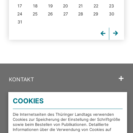
17
18
19
20
21
22
23
24
25
26
27
28
29
30
31
KONTAKT
SPRACHE
COOKIES
PORTALE DES THÜRINGER LANDTAGS
Die Internetseiten des Thüringer Landtags verwenden
Cookies zur Speicherung der Einstellung der Schriftgröße
sowie beim Bestellen von Publikationen. Detaillierte
EXTERNE LINKS
Informationen über die Verwendung von Cookies auf