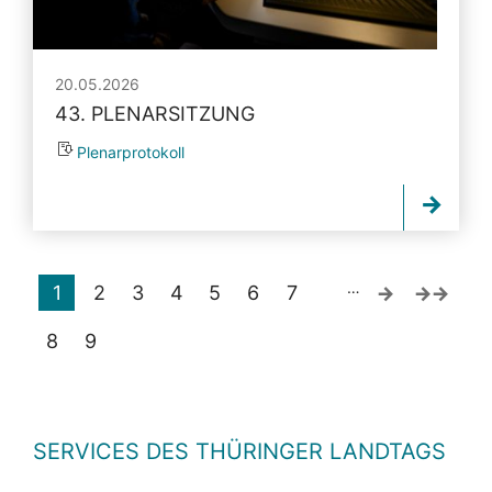
20.05.2026
43. PLENARSITZUNG
Plenarprotokoll
…
1
2
3
4
5
6
7
8
9
SERVICES DES THÜRINGER LANDTAGS