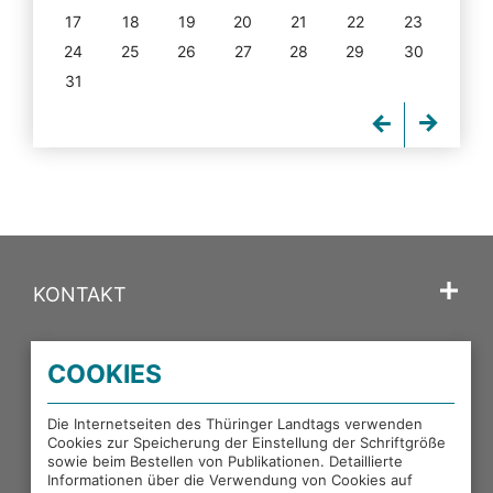
17
18
19
20
21
22
23
24
25
26
27
28
29
30
31
KONTAKT
SPRACHE
COOKIES
PORTALE DES THÜRINGER LANDTAGS
Die Internetseiten des Thüringer Landtags verwenden
Cookies zur Speicherung der Einstellung der Schriftgröße
sowie beim Bestellen von Publikationen. Detaillierte
EXTERNE LINKS
Informationen über die Verwendung von Cookies auf