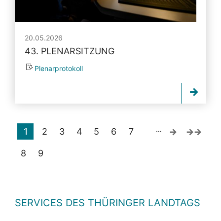
20.05.2026
43. PLENARSITZUNG
Plenarprotokoll
…
1
2
3
4
5
6
7
8
9
SERVICES DES THÜRINGER LANDTAGS