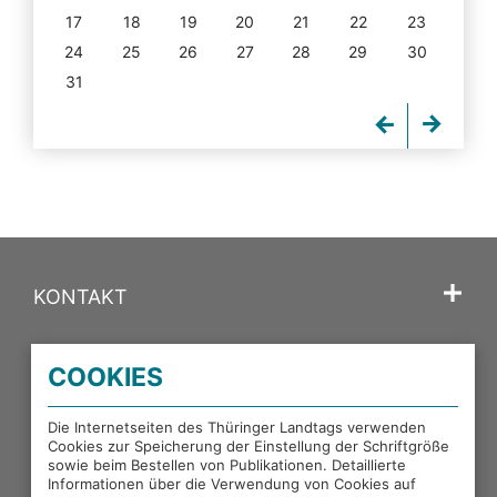
17
18
19
20
21
22
23
24
25
26
27
28
29
30
31
KONTAKT
SPRACHE
COOKIES
PORTALE DES THÜRINGER LANDTAGS
Die Internetseiten des Thüringer Landtags verwenden
Cookies zur Speicherung der Einstellung der Schriftgröße
sowie beim Bestellen von Publikationen. Detaillierte
EXTERNE LINKS
Informationen über die Verwendung von Cookies auf