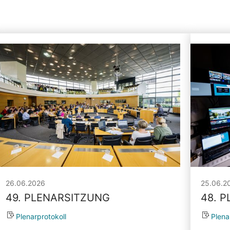
26.06.2026
25.06.2
49. PLENARSITZUNG
48. 
Plenarprotokoll
Plena