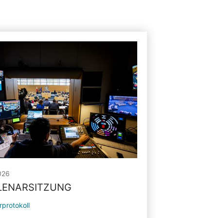
026
PLENARSITZUNG
rprotokoll