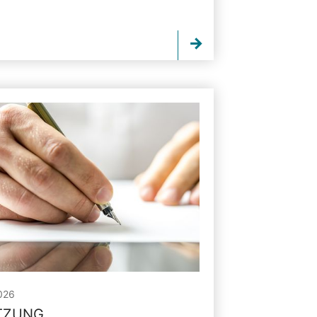
026
ITZUNG