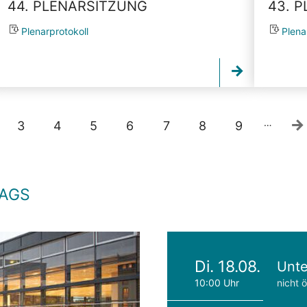
44. PLENARSITZUNG
43. 
Plenarprotokoll
Plena
…
3
4
5
6
7
8
9
TAGS
Di. 18.08.
Unte
10:00 Uhr
nicht ö