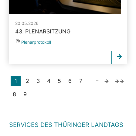
20.05.2026
43. PLENARSITZUNG
Plenarprotokoll
…
1
2
3
4
5
6
7
8
9
SERVICES DES THÜRINGER LANDTAGS