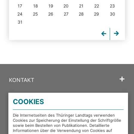
17
18
19
20
21
22
23
24
25
26
27
28
29
30
31
KONTAKT
SPRACHE
COOKIES
PORTALE DES THÜRINGER LANDTAGS
Die Internetseiten des Thüringer Landtags verwenden
Cookies zur Speicherung der Einstellung der Schriftgröße
sowie beim Bestellen von Publikationen. Detaillierte
EXTERNE LINKS
Informationen über die Verwendung von Cookies auf