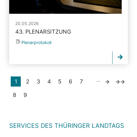
20.05.2026
43. PLENARSITZUNG
Plenarprotokoll
…
1
2
3
4
5
6
7
8
9
SERVICES DES THÜRINGER LANDTAGS