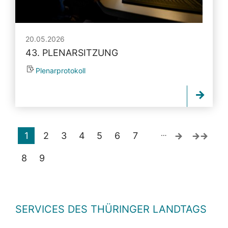
20.05.2026
43. PLENARSITZUNG
Plenarprotokoll
…
1
2
3
4
5
6
7
8
9
SERVICES DES THÜRINGER LANDTAGS