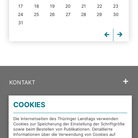
17
18
19
20
21
22
23
24
25
26
27
28
29
30
31
KONTAKT
SPRACHE
COOKIES
PORTALE DES THÜRINGER LANDTAGS
Die Internetseiten des Thüringer Landtags verwenden
Cookies zur Speicherung der Einstellung der Schriftgröße
sowie beim Bestellen von Publikationen. Detaillierte
EXTERNE LINKS
Informationen über die Verwendung von Cookies auf