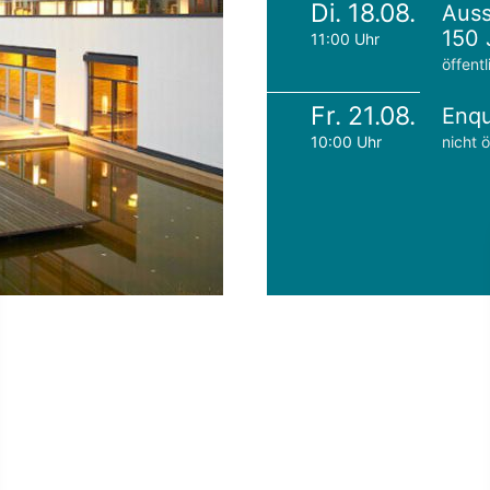
Di. 18.08.
Auss
150 
11:00 Uhr
öffentl
Fr. 21.08.
Enqu
10:00 Uhr
nicht ö