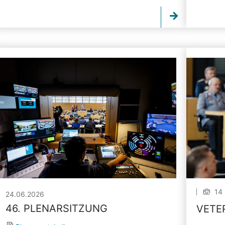
14 
24.06.2026
46. PLENARSITZUNG
VETE