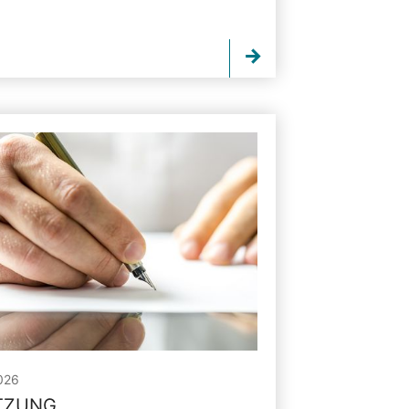
026
ITZUNG