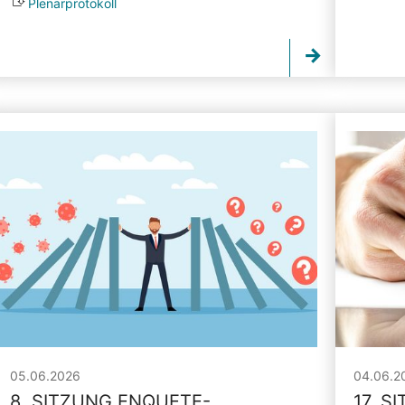
Plenarprotokoll
05.06.2026
04.06.2
8. SITZUNG ENQUETE-
17. S