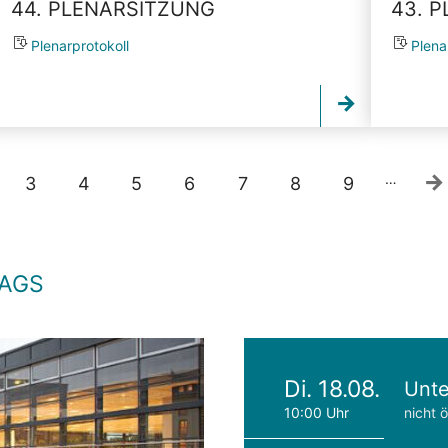
44. PLENARSITZUNG
43. 
Plenarprotokoll
Plena
…
3
4
5
6
7
8
9
TAGS
Di. 18.08.
Unte
10:00 Uhr
nicht ö