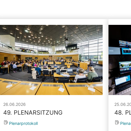
26.06.2026
25.06.2
49. PLENARSITZUNG
48. 
Plenarprotokoll
Plena