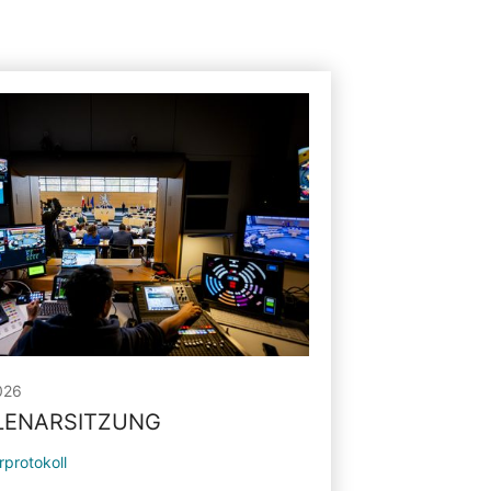
026
PLENARSITZUNG
rprotokoll