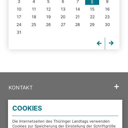
3
4
5
6
7
8
9
10
11
12
13
14
15
16
17
18
19
20
21
22
23
24
25
26
27
28
29
30
31
KONTAKT
SPRACHE
COOKIES
PORTALE DES THÜRINGER LANDTAGS
Die Internetseiten des Thüringer Landtags verwenden
Cookies zur Speicherung der Einstellung der Schriftgröße