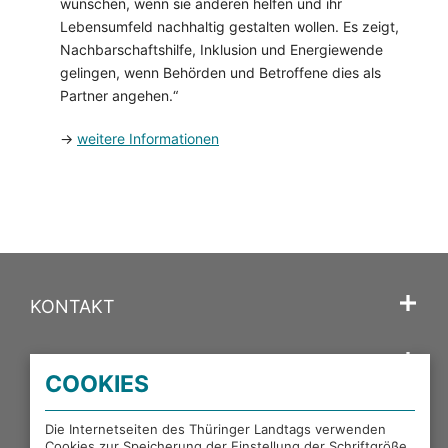
wünschen, wenn sie anderen helfen und ihr
Lebensumfeld nachhaltig gestalten wollen. Es zeigt,
Nachbarschaftshilfe, Inklusion und Energiewende
gelingen, wenn Behörden und Betroffene dies als
Partner angehen.“
→
weitere Informationen
KONTAKT
SPRACHE
COOKIES
PORTALE DES THÜRINGER LANDTAGS
Die Internetseiten des Thüringer Landtags verwenden
Cookies zur Speicherung der Einstellung der Schriftgröße