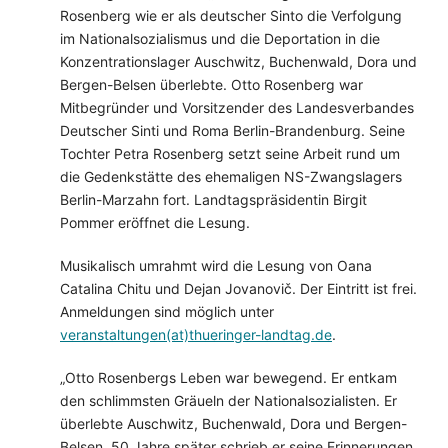
Rosenberg wie er als deutscher Sinto die Verfolgung
im Nationalsozialismus und die Deportation in die
Konzentrationslager Auschwitz, Buchenwald, Dora und
Bergen-Belsen überlebte. Otto Rosenberg war
Mitbegründer und Vorsitzender des Landesverbandes
Deutscher Sinti und Roma Berlin-Brandenburg. Seine
Tochter Petra Rosenberg setzt seine Arbeit rund um
die Gedenkstätte des ehemaligen NS-Zwangslagers
Berlin-Marzahn fort. Landtagspräsidentin Birgit
Pommer eröffnet die Lesung.
Musikalisch umrahmt wird die Lesung von Oana
Catalina Chitu und Dejan Jovanovič. Der Eintritt ist frei.
Anmeldungen sind möglich unter
veranstaltungen(at)thueringer-landtag.de
.
„Otto Rosenbergs Leben war bewegend. Er entkam
den schlimmsten Gräueln der Nationalsozialisten. Er
überlebte Auschwitz, Buchenwald, Dora und Bergen-
Belsen. 50 Jahre später schrieb er seine Erinnerungen