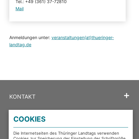
Tel.: +49 (361) 37-72810
Mail
Anmeldungen unter:
veranstaltungen(at)thueringer-
landtag.de
KONTAKT
SPRACHE
COOKIES
PORTALE DES THÜRINGER LANDTAGS
Die Internetseiten des Thüringer Landtags verwenden
Cookies zur Speicherung der Einstellung der Schriftgröße