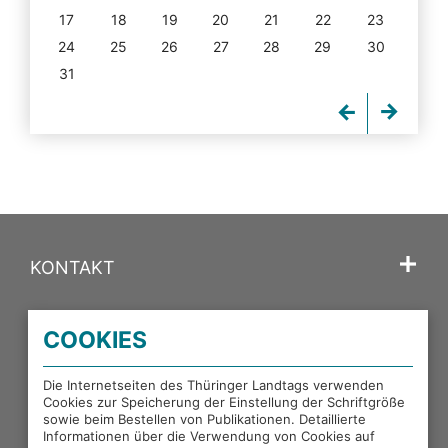
17
18
19
20
21
22
23
24
25
26
27
28
29
30
31
KONTAKT
SPRACHE
COOKIES
PORTALE DES THÜRINGER LANDTAGS
Die Internetseiten des Thüringer Landtags verwenden
Cookies zur Speicherung der Einstellung der Schriftgröße
sowie beim Bestellen von Publikationen. Detaillierte
EXTERNE LINKS
Informationen über die Verwendung von Cookies auf