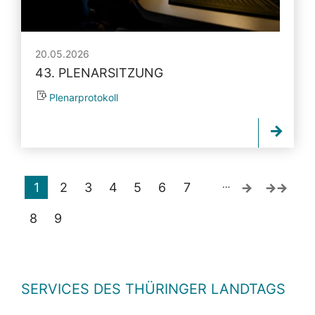
20.05.2026
43. PLENARSITZUNG
Plenarprotokoll
…
1
2
3
4
5
6
7
8
9
SERVICES DES THÜRINGER LANDTAGS