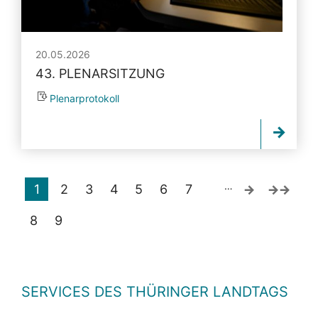
20.05.2026
43. PLENARSITZUNG
Plenarprotokoll
…
1
2
3
4
5
6
7
8
9
SERVICES DES THÜRINGER LANDTAGS