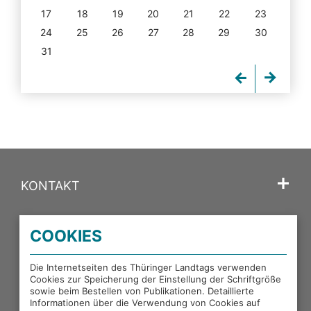
17
18
19
20
21
22
23
24
25
26
27
28
29
30
31
KONTAKT
SPRACHE
COOKIES
PORTALE DES THÜRINGER LANDTAGS
Die Internetseiten des Thüringer Landtags verwenden
Cookies zur Speicherung der Einstellung der Schriftgröße
sowie beim Bestellen von Publikationen. Detaillierte
EXTERNE LINKS
Informationen über die Verwendung von Cookies auf