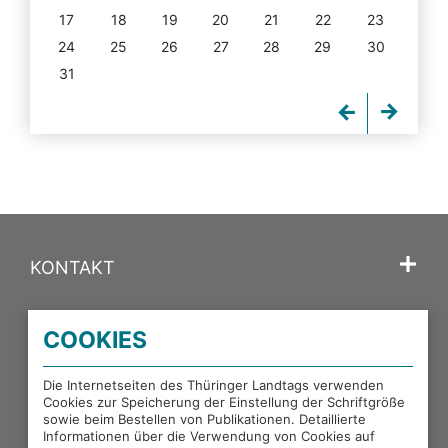
17
18
19
20
21
22
23
24
25
26
27
28
29
30
31
KONTAKT
SPRACHE
COOKIES
PORTALE DES THÜRINGER LANDTAGS
Die Internetseiten des Thüringer Landtags verwenden
Cookies zur Speicherung der Einstellung der Schriftgröße
sowie beim Bestellen von Publikationen. Detaillierte
EXTERNE LINKS
Informationen über die Verwendung von Cookies auf