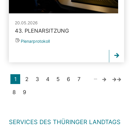
20.05.2026
43. PLENARSITZUNG
Plenarprotokoll
…
1
2
3
4
5
6
7
8
9
SERVICES DES THÜRINGER LANDTAGS