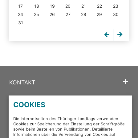
17
18
19
20
21
22
23
24
25
26
27
28
29
30
31
KONTAKT
SPRACHE
COOKIES
PORTALE DES THÜRINGER LANDTAGS
Die Internetseiten des Thüringer Landtags verwenden
Cookies zur Speicherung der Einstellung der Schriftgröße
sowie beim Bestellen von Publikationen. Detaillierte
EXTERNE LINKS
Informationen über die Verwendung von Cookies auf