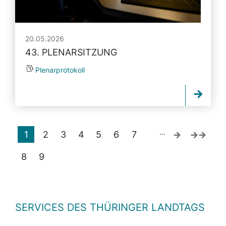
20.05.2026
43. PLENARSITZUNG
Plenarprotokoll
…
1
2
3
4
5
6
7
8
9
SERVICES DES THÜRINGER LANDTAGS