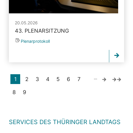
20.05.2026
43. PLENARSITZUNG
Plenarprotokoll
…
1
2
3
4
5
6
7
8
9
SERVICES DES THÜRINGER LANDTAGS