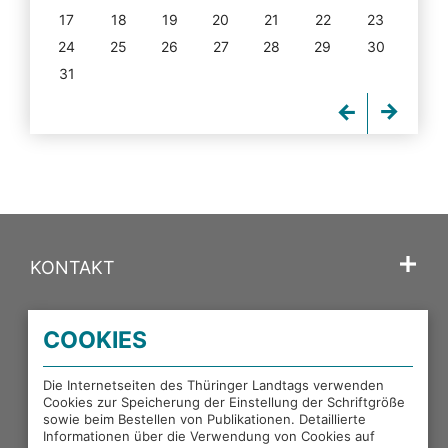
17
18
19
20
21
22
23
24
25
26
27
28
29
30
31
KONTAKT
SPRACHE
COOKIES
PORTALE DES THÜRINGER LANDTAGS
Die Internetseiten des Thüringer Landtags verwenden
Cookies zur Speicherung der Einstellung der Schriftgröße
sowie beim Bestellen von Publikationen. Detaillierte
EXTERNE LINKS
Informationen über die Verwendung von Cookies auf