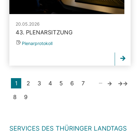
20.05.2026
43. PLENARSITZUNG
Plenarprotokoll
…
1
2
3
4
5
6
7
8
9
SERVICES DES THÜRINGER LANDTAGS