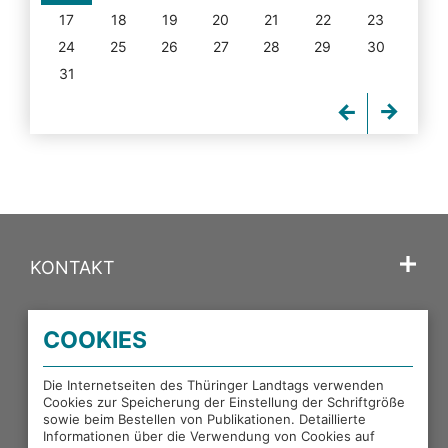
17
18
19
20
21
22
23
24
25
26
27
28
29
30
31
KONTAKT
SPRACHE
COOKIES
PORTALE DES THÜRINGER LANDTAGS
Die Internetseiten des Thüringer Landtags verwenden
Cookies zur Speicherung der Einstellung der Schriftgröße
sowie beim Bestellen von Publikationen. Detaillierte
EXTERNE LINKS
Informationen über die Verwendung von Cookies auf