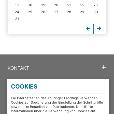
17
18
19
20
21
22
23
24
25
26
27
28
29
30
31
KONTAKT
SPRACHE
COOKIES
PORTALE DES THÜRINGER LANDTAGS
Die Internetseiten des Thüringer Landtags verwenden
Cookies zur Speicherung der Einstellung der Schriftgröße
sowie beim Bestellen von Publikationen. Detaillierte
EXTERNE LINKS
Informationen über die Verwendung von Cookies auf