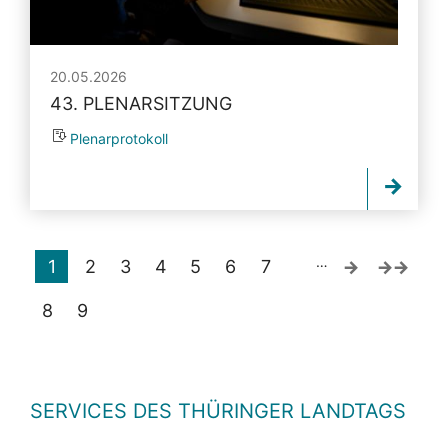
20.05.2026
43. PLENARSITZUNG
Plenarprotokoll
…
1
2
3
4
5
6
7
8
9
SERVICES DES THÜRINGER LANDTAGS