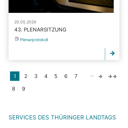
20.05.2026
43. PLENARSITZUNG
Plenarprotokoll
…
1
2
3
4
5
6
7
8
9
SERVICES DES THÜRINGER LANDTAGS