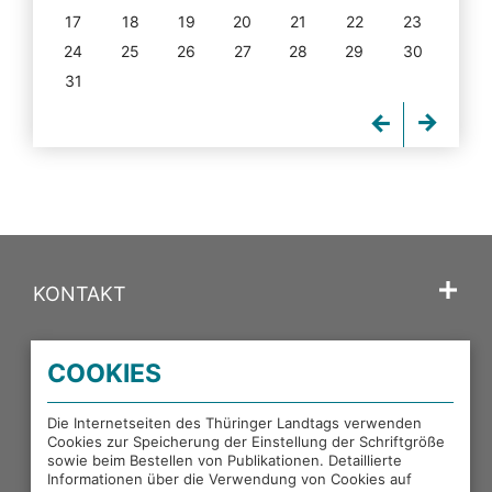
17
18
19
20
21
22
23
24
25
26
27
28
29
30
31
KONTAKT
SPRACHE
COOKIES
PORTALE DES THÜRINGER LANDTAGS
Die Internetseiten des Thüringer Landtags verwenden
Cookies zur Speicherung der Einstellung der Schriftgröße
sowie beim Bestellen von Publikationen. Detaillierte
EXTERNE LINKS
Informationen über die Verwendung von Cookies auf