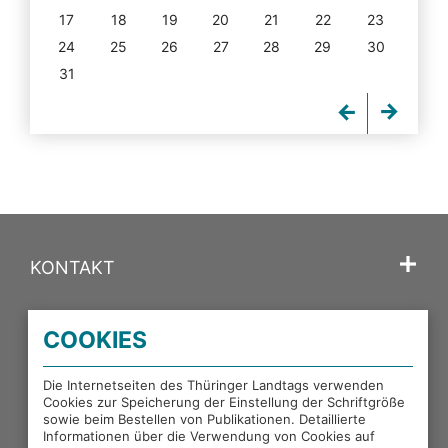
17
18
19
20
21
22
23
24
25
26
27
28
29
30
31
KONTAKT
SPRACHE
COOKIES
PORTALE DES THÜRINGER LANDTAGS
Die Internetseiten des Thüringer Landtags verwenden
Cookies zur Speicherung der Einstellung der Schriftgröße
sowie beim Bestellen von Publikationen. Detaillierte
EXTERNE LINKS
Informationen über die Verwendung von Cookies auf