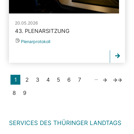
20.05.2026
43. PLENARSITZUNG
Plenarprotokoll
…
1
2
3
4
5
6
7
8
9
SERVICES DES THÜRINGER LANDTAGS