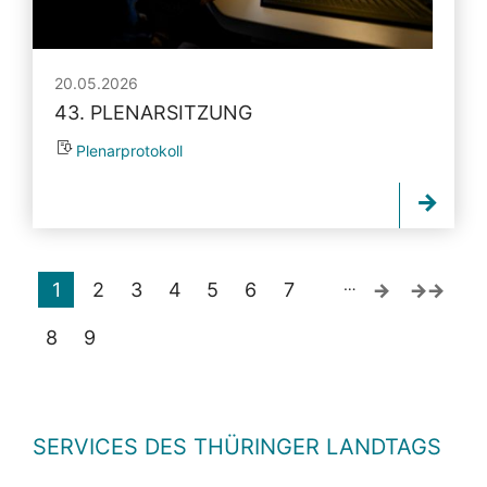
20.05.2026
43. PLENARSITZUNG
Plenarprotokoll
…
1
2
3
4
5
6
7
8
9
SERVICES DES THÜRINGER LANDTAGS