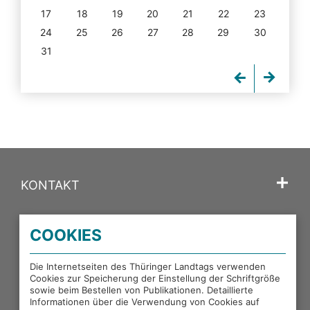
17
18
19
20
21
22
23
24
25
26
27
28
29
30
31
KONTAKT
SPRACHE
COOKIES
PORTALE DES THÜRINGER LANDTAGS
Die Internetseiten des Thüringer Landtags verwenden
Cookies zur Speicherung der Einstellung der Schriftgröße
sowie beim Bestellen von Publikationen. Detaillierte
EXTERNE LINKS
Informationen über die Verwendung von Cookies auf