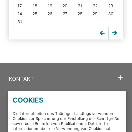
17
18
19
20
21
22
23
24
25
26
27
28
29
30
31
KONTAKT
SPRACHE
COOKIES
PORTALE DES THÜRINGER LANDTAGS
Die Internetseiten des Thüringer Landtags verwenden
Cookies zur Speicherung der Einstellung der Schriftgröße
sowie beim Bestellen von Publikationen. Detaillierte
EXTERNE LINKS
Informationen über die Verwendung von Cookies auf