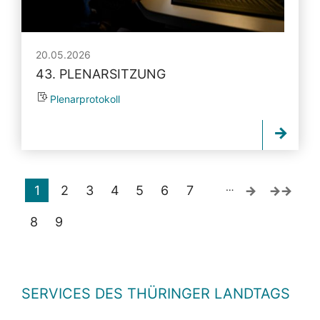
20.05.2026
43. PLENARSITZUNG
Plenarprotokoll
…
1
2
3
4
5
6
7
8
9
SERVICES DES THÜRINGER LANDTAGS