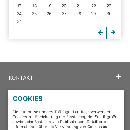
17
18
19
20
21
22
23
24
25
26
27
28
29
30
31
KONTAKT
SPRACHE
COOKIES
PORTALE DES THÜRINGER LANDTAGS
Die Internetseiten des Thüringer Landtags verwenden
Cookies zur Speicherung der Einstellung der Schriftgröße
sowie beim Bestellen von Publikationen. Detaillierte
EXTERNE LINKS
Informationen über die Verwendung von Cookies auf