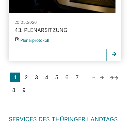
20.05.2026
43. PLENARSITZUNG
Plenarprotokoll
…
1
2
3
4
5
6
7
8
9
SERVICES DES THÜRINGER LANDTAGS