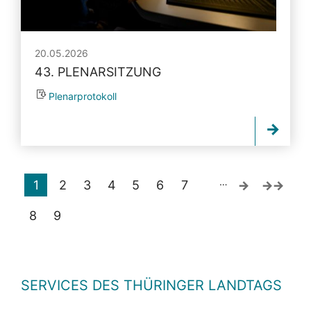
20.05.2026
43. PLENARSITZUNG
Plenarprotokoll
…
1
2
3
4
5
6
7
8
9
SERVICES DES THÜRINGER LANDTAGS