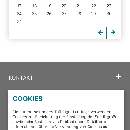
17
18
19
20
21
22
23
24
25
26
27
28
29
30
31
KONTAKT
SPRACHE
COOKIES
PORTALE DES THÜRINGER LANDTAGS
Die Internetseiten des Thüringer Landtags verwenden
Cookies zur Speicherung der Einstellung der Schriftgröße
sowie beim Bestellen von Publikationen. Detaillierte
EXTERNE LINKS
Informationen über die Verwendung von Cookies auf