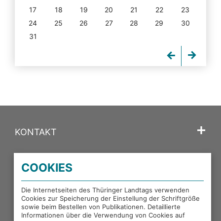
17
18
19
20
21
22
23
24
25
26
27
28
29
30
31
KONTAKT
SPRACHE
COOKIES
PORTALE DES THÜRINGER LANDTAGS
Die Internetseiten des Thüringer Landtags verwenden
Cookies zur Speicherung der Einstellung der Schriftgröße
sowie beim Bestellen von Publikationen. Detaillierte
EXTERNE LINKS
Informationen über die Verwendung von Cookies auf