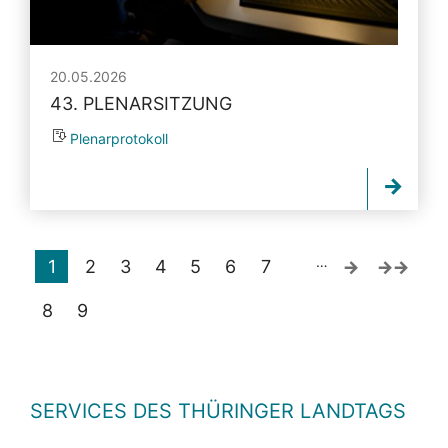
20.05.2026
43. PLENARSITZUNG
Plenarprotokoll
…
1
2
3
4
5
6
7
8
9
SERVICES DES THÜRINGER LANDTAGS