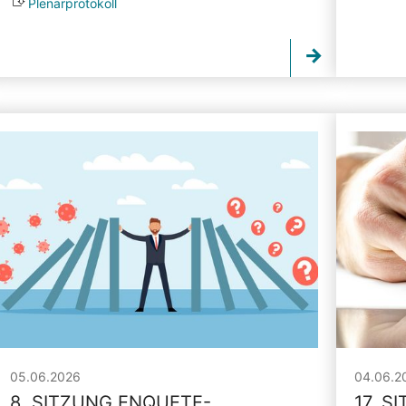
Plenarprotokoll
05.06.2026
04.06.2
8. SITZUNG ENQUETE-
17. S