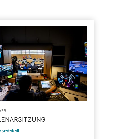
026
PLENARSITZUNG
rprotokoll