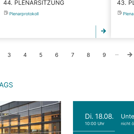
44. PLENARSITZUNG
43. 
Plenarprotokoll
Plena
…
3
4
5
6
7
8
9
TAGS
Di. 18.08.
Unte
10:00 Uhr
nicht ö