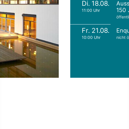
Di. 18.08.
Auss
150 
11:00 Uhr
öffentl
Fr. 21.08.
Enqu
10:00 Uhr
nicht ö