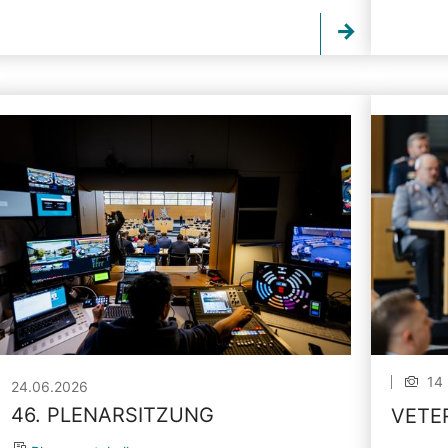
14 
24.06.2026
46. PLENARSITZUNG
VETE