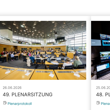
26.06.2026
25.06.2
49. PLENARSITZUNG
48. 
Plenarprotokoll
Plena